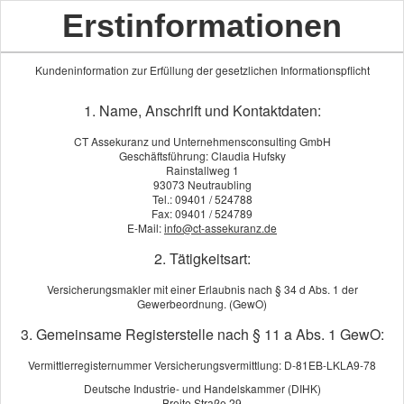
Erstinformationen
Kundeninformation zur Erfüllung der gesetzlichen Informationspflicht
1. Name, Anschrift und Kontaktdaten:
CT Assekuranz und Unternehmensconsulting GmbH
News-Archiv | Artikel vom 10.12.2025
Geschäftsführung: Claudia Hufsky
Rainstallweg 1
93073 Neutraubling
Schutz, wenn die Funken fliegen
Tel.: 09401 / 524788
Fax: 09401 / 524789
E-Mail:
info@ct-assekuranz.de
Adventskranz, Kerzen, Kaminfeuer: In der dunklen Jahreszeit
2. Tätigkeitsart:
spielt offenes Licht wieder eine große Rolle. Doch genau diese
Versicherungsmakler mit einer Erlaubnis nach § 34 d Abs. 1 der
stimmungsvolle Atmosphäre birgt auch Gefahren. Laut Institut
Gewerbeordnung. (GewO)
für Schadenverhütung und Schadenforschung der öffentlichen
3. Gemeinsame Registerstelle nach § 11 a Abs. 1 GewO:
Versicherer e. V. (IFS), steigt im Dezember die Zahl der
Wohnungsbrände gegenüber anderen Monaten um bis zu 50
Vermittlerregisternummer Versicherungsvermittlung: D-81EB-LKLA9-78
Prozent.
Deutsche Industrie- und Handelskammer (DIHK)
Breite Straße 29