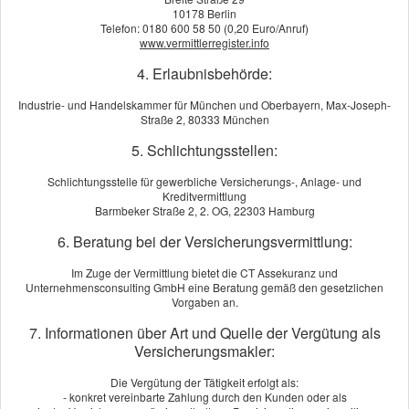
Warum das Risiko in der Weihnachtszeit steigt
10178 Berlin
Trockenes Tannengrün, unbeaufsichtigte Kerzen oder
Telefon: 0180 600 58 50 (0,20 Euro/Anruf)
www.vermittlerregister.info
überlastete Steckdosen – typische Auslöser, die in der
Adventszeit für Brände sorgen. Besonders gefährlich wird es,
4. Erlaubnisbehörde:
wenn Flammen auf Möbel oder Gardinen übergreifen. Neben
Industrie- und Handelskammer für München und Oberbayern, Max-Joseph-
materiellen Schäden drohen dann schnell gesundheitliche
Straße 2, 80333 München
Folgen durch Rauchgas.
5. Schlichtungsstellen:
Welche Versicherungen im Ernstfall helfen
Schlichtungsstelle für gewerbliche Versicherungs-, Anlage- und
Hausrat:
Wenn Flammen ausbrechen, greift in erster Linie
Kreditvermittlung
Barmbeker Straße 2, 2. OG, 22303 Hamburg
die Haus­rat­ver­si­che­rung – sie ersetzt beschädigtes Inventar
und übernimmt die Kosten für Möbel, Kleidung oder
6. Beratung bei der Versicherungsvermittlung:
Elektrogeräte.
Im Zuge der Vermittlung bietet die CT Assekuranz und
Wohngebäude:
Wird durch den Brand das Gebäude selbst
Unternehmensconsulting GmbH eine Beratung gemäß den gesetzlichen
in Mitleidenschaft gezogen, ist die
Vorgaben an.
Wohngebäudeversicherung zuständig.
7. Informationen über Art und Quelle der Vergütung als
Privathaftpflicht:
Kommt es zu Schäden bei Nachbarn,
Versicherungsmakler:
etwa durch übergreifendes Feuer oder Rauch, springt die
Privathaftpflichtversicherung ein. Sie ist besonders wichtig,
Die Vergütung der Tätigkeit erfolgt als:
- konkret vereinbarte Zahlung durch den Kunden oder als
wenn der Brand fahrlässig verursacht wurde, z. B. durch