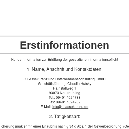
Erstinformationen
t
Kundencenter
Tarifrechner
Vergleichsrechner
Kundeninformation zur Erfüllung der gesetzlichen Informationspflicht
1. Name, Anschrift und Kontaktdaten:
CT Assekuranz und Unternehmensconsulting GmbH
Geschäftsführung: Claudia Hufsky
Rainstallweg 1
93073 Neutraubling
Tel.: 09401 / 524788
Fax: 09401 / 524789
E-Mail:
info@ct-assekuranz.de
2. Tätigkeitsart:
sicherungsmakler mit einer Erlaubnis nach § 34 d Abs. 1 der Gewerbeordnung. (G