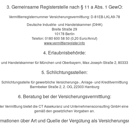
3. Gemeinsame Registerstelle nach § 11 a Abs. 1 GewO:
htliche Hinweise
Vermittlerregisternummer Versicherungsvermittlung: D-81EB-LKLA9-78
yright:
Deutsche Industrie- und Handelskammer (DIHK)
Breite Straße 29
he Inhalte dieser Homepage sind urheberrechtlich geschützt. Photos, 
10178 Berlin
igung verwendet werden. Die Verlinkung einzelner Inhalte/Seiten oder
Telefon: 0180 600 58 50 (0,20 Euro/Anruf)
ch persönlicher Rücksprache mit den Urhebern erlaubt.
www.vermittlerregister.info
4. Erlaubnisbehörde:
weise und Links:
lären hiermit ausdrücklich, dass zum Zeitpunkt der Linksetzung die ents
e- und Handelskammer für München und Oberbayern, Max-Joseph-Straße 2, 8033
n waren. Wir erklären weiterhin, dass wir keinerlei Einfluss auf die akt
5. Schlichtungsstellen:
 der verlinkten Seiten haben. Deshalb distanzieren wir uns hiermit ausdrü
 die nach der Linksetzung verändert wurden. Diese Feststellung gilt für
Schlichtungsstelle für gewerbliche Versicherungs-, Anlage- und Kreditvermittlung
en Links und Verweise. Für illegale, fehlerhafte oder unvollständige I
Barmbeker Straße 2, 2. OG, 22303 Hamburg
 oder Nichtnutzung solcherart dargebotener Informationen entstehen, ha
6. Beratung bei der Versicherungsvermittlung:
en wurde, nicht derjenige, der über Links auf die jeweilige Veröffentlich
der Vermittlung bietet die CT Assekuranz und Unternehmensconsulting GmbH eine
alt des Onlineangebotes:
gemäß den gesetzlichen Vorgaben an.
or übernimmt keinerlei Gewähr für die Aktualität, Korrektheit, Vollständi
ormationen über Art und Quelle der Vergütung als Versicherungs
tionen. Haftungsansprüche gegen den Autor, welche sich auf Schäden ma
tzung oder Nichtnutzung der dargebotenen Informationen bzw. durch die