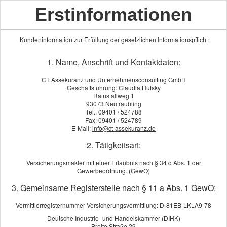
Erstinformationen
Kundeninformation zur Erfüllung der gesetzlichen Informationspflicht
1. Name, Anschrift und Kontaktdaten:
CT Assekuranz und Unternehmensconsulting GmbH
Geschäftsführung: Claudia Hufsky
Rainstallweg 1
93073 Neutraubling
Tel.: 09401 / 524788
Fax: 09401 / 524789
Tarifrechner der CARE CONCEPT AG
E-Mail:
info@ct-assekuranz.de
2. Tätigkeitsart:
Versicherungsmakler mit einer Erlaubnis nach § 34 d Abs. 1 der
Gewerbeordnung. (GewO)
Tarifrechner
3. Gemeinsame Registerstelle nach § 11 a Abs. 1 GewO:
Vermittlerregisternummer Versicherungsvermittlung: D-81EB-LKLA9-78
Deutsche Industrie- und Handelskammer (DIHK)
Werden Sie Kunde der Care Concept AG
Breite Straße 29